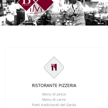
N
e
s
s
u
n
u
o
m
o
i
n
d
i
f
f
e
r
e
n
t
e
a
l
c
i
b
è
d
e
g
n
o
d
i
f
i
d
u
c
i
a
RISTORANTE PIZZERIA
Menu di pesce
Menu di carne
Piatti tradizionali del Garda